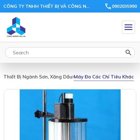
CÔNG TY TNHH THIẾT BỊ VÀ CÔNG NGHỆ CHÂU GIANG
0902035990
Máy Đo Các Chỉ Tiêu Khác
Thiết Bị Ngành Sơn, Xăng Dầu