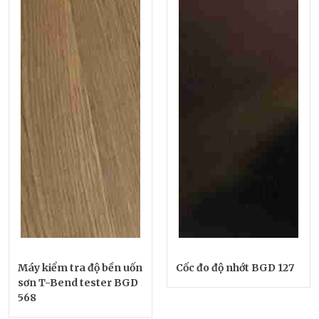
Máy kiểm tra độ bền uốn
Cốc đo độ nhớt BGD 127
sơn T-Bend tester BGD
568