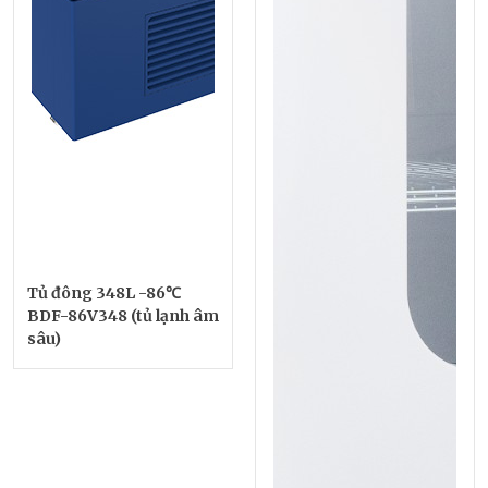
Tủ đông 348L -86℃
BDF-86V348 (tủ lạnh âm
sâu)