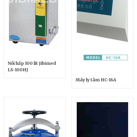
Nồi hấp 100 lít Jibimed
LS-100HJ
Máy ly tâm HC-16A