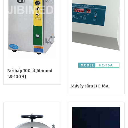
Nồi hấp 100 lít Jibimed
LS-100HJ
Máy ly tâm HC-16A