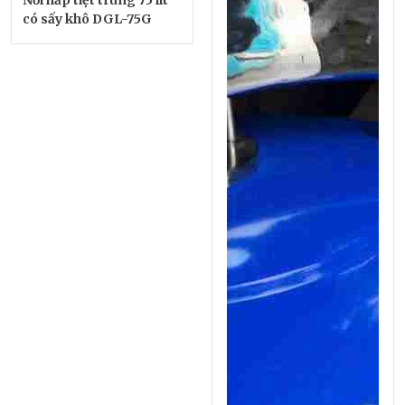
có sấy khô DGL-75G