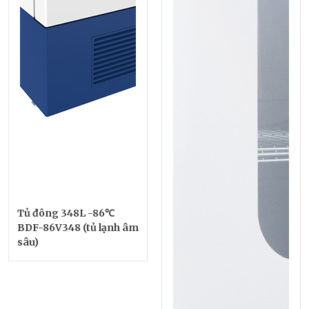
Tủ đông 348L -86℃
BDF-86V348 (tủ lạnh âm
sâu)