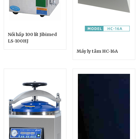
Nồi hấp 100 lít Jibimed
LS-100HJ
Máy ly tâm HC-16A