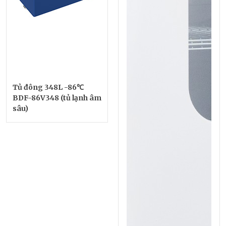
Tủ đông 348L -86℃
BDF-86V348 (tủ lạnh âm
sâu)