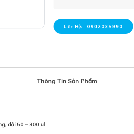
Liên Hệ:
0902035990
Thông Tin Sản Phẩm
ng, d
ải
50 – 300 ul