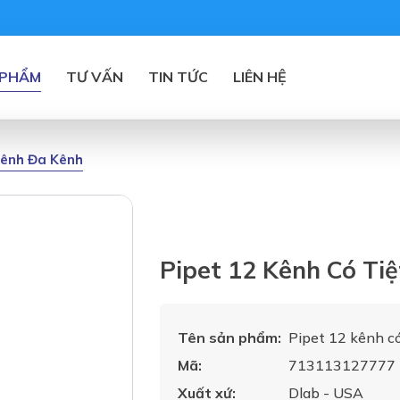
 PHẨM
TƯ VẤN
TIN TỨC
LIÊN HỆ
 Kênh Đa Kênh
Pipet 12 Kênh Có Tiệ
Tên sản phẩm:
Pipet 12 kênh có 
Mã:
713113127777
Xuất xứ:
Dlab - USA