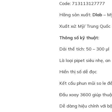
Code: 713113127777
Hãng sản xuất:
Dlab
– M
Xuất xứ: Mỹ/ Trung Quốc
Thông số kỹ thuật:
Dải thể tích: 50 – 300 µl
Là loại pipet siêu nhẹ, a
Hiển thị số dễ đọc
Kết cấu phun mũi so le đ
Đầu xoay 3600 giúp thuậ
Dễ dàng hiệu chỉnh với b