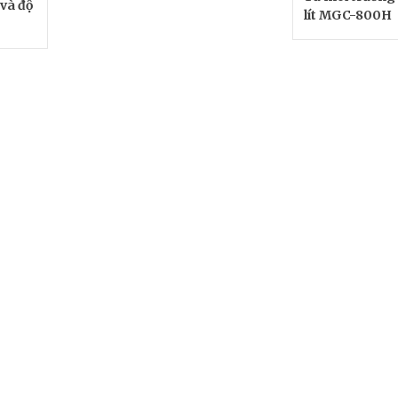
 và độ
lít MGC-800H