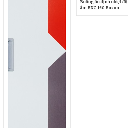
Buồng ổn định nhiệt độ
ẩm BXC-150 Boxun