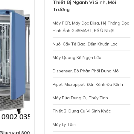
Thiết Bị Ngành Vi Sinh, Môi
Trường
Máy PCR, Máy Đọc Elisa, Hệ Thống Đọc
Hình Ảnh GelSMART, Bể Ủ Nhiệt
Nuôi Cấy Tế Bào, Đếm Khuẩn Lạc
Máy Quang Kế Ngọn Lửa
Dispenser, Bộ Phân Phối Dung Môi
Pipet, Micropipet, Đơn Kênh Đa Kênh
Máy Rửa Dụng Cụ Thủy Tinh
Thiết Bị Dụng Cụ Vi Sinh Khác
Máy Ly Tâm
 Bluepard 800