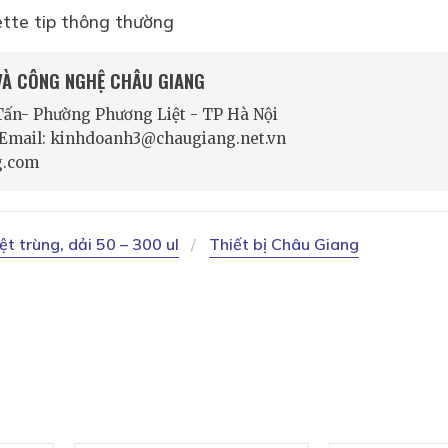
ette tip thông thường
 VÀ CÔNG NGHỆ CHÂU GIANG
 Tấn- Phường Phương Liệt - TP Hà Nội
- Email: kinhdoanh3@chaugiang.net.vn
g.com
ệt trùng, dải 50 – 300 ul
Thiết bị Châu Giang