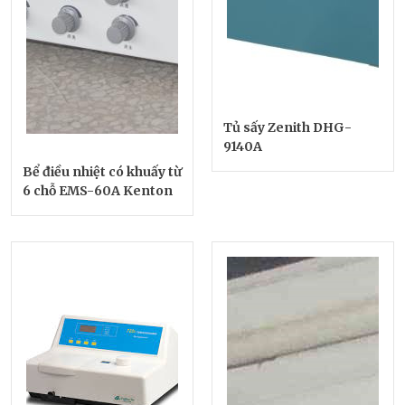
Tủ sấy Zenith DHG-
9140A
Bể điều nhiệt có khuấy từ
6 chỗ EMS-60A Kenton