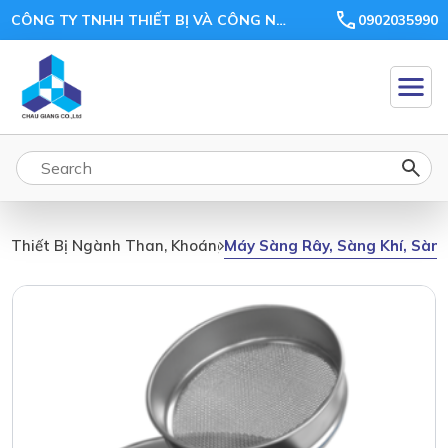
CÔNG TY TNHH THIẾT BỊ VÀ CÔNG NGHỆ CHÂU GIANG
0902035990
Máy Sàng Rây, Sàng Khí, Sàng
Thiết Bị Ngành Than, Khoáng Sản, Ceramic, Xi Măng