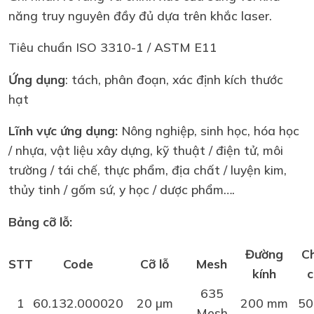
năng truy nguyên đầy đủ dựa trên khắc laser.
Tiêu chuẩn ISO 3310-1 / ASTM E11
Ứng dụng
: tách, phân đoạn, xác định kích thước
hạt
Lĩnh vực ứng dụng:
Nông nghiệp, sinh học, hóa học
/ nhựa, vật liệu xây dựng, kỹ thuật / điện tử, môi
trường / tái chế, thực phẩm, địa chất / luyện kim,
thủy tinh / gốm sứ, y học / dược phẩm….
Bảng cỡ lỗ:
Đường
C
STT
Code
Cỡ lỗ
Mesh
kính
c
635
1
60.132.000020
20 µm
200 mm
50
Mesh