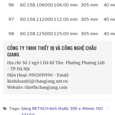
96
60.158.106000
106.00 mm
305 mm
40 
97
60.158.112000
112.00 mm
305 mm
40 
98
60.158.125000
125.00 mm
305 mm
40 
CÔNG TY TNHH THIẾT BỊ VÀ CÔNG NGHỆ CHÂU
GIANG
Địa chỉ: Số 2 ngõ 1 Hà Kế Tấn- Phường Phương Liệt
- TP Hà Nội
Điện thoại: 0902035990 - Email:
kinhdoanh3@chaugiang.net.vn
Website: thietbichaugiang.com
Tags:
Sàng RETSCH kích thước 305 x 40mm, ISO
3310/1