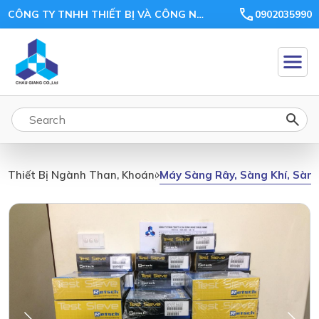
CÔNG TY TNHH THIẾT BỊ VÀ CÔNG NGHỆ CHÂU GIANG
0902035990
Máy Sàng Rây, Sàng Khí, Sàng
Thiết Bị Ngành Than, Khoáng Sản, Ceramic, Xi Măng