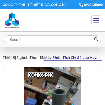
CÔNG TY TNHH THIẾT BỊ VÀ CÔNG NGHỆ CHÂU GIANG
0902035990
Máy Phân Tích Chỉ Số Lưu Huỳnh, 
Thiết Bị Ngành Than, Khoáng Sản, Ceramic, Xi Măng