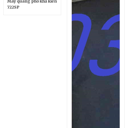
Máy quang phổ khả kiến
722SP