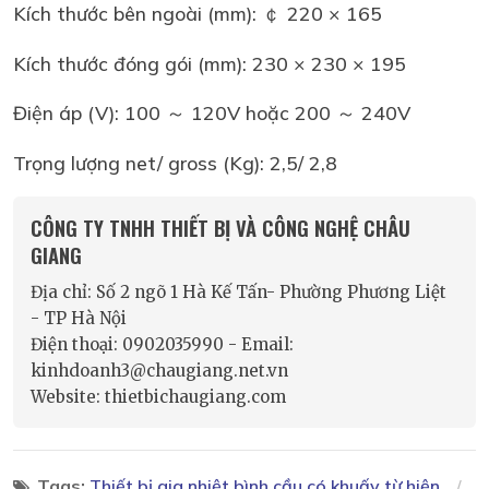
Kích thước bên ngoài (mm): ￠ 220 × 165
Kích thước đóng gói (mm): 230 × 230 × 195
Điện áp (V): 100 ～ 120V hoặc 200 ～ 240V
Trọng lượng net/ gross (Kg): 2,5/ 2,8
CÔNG TY TNHH THIẾT BỊ VÀ CÔNG NGHỆ CHÂU
GIANG
Địa chỉ: Số 2 ngõ 1 Hà Kế Tấn- Phường Phương Liệt
- TP Hà Nội
Điện thoại: 0902035990 - Email:
kinhdoanh3@chaugiang.net.vn
Website: thietbichaugiang.com
Tags:
Thiết bị gia nhiệt bình cầu có khuấy từ hiện