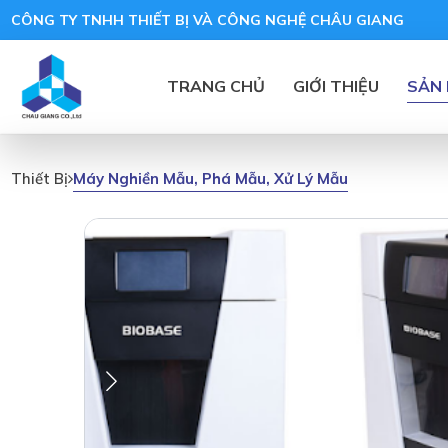
CÔNG TY TNHH THIẾT BỊ VÀ CÔNG NGHỆ CHÂU GIANG
TRANG CHỦ
GIỚI THIỆU
SẢN
Máy Nghiền Mẫu, Phá Mẫu, Xử Lý Mẫu
Thiết Bị