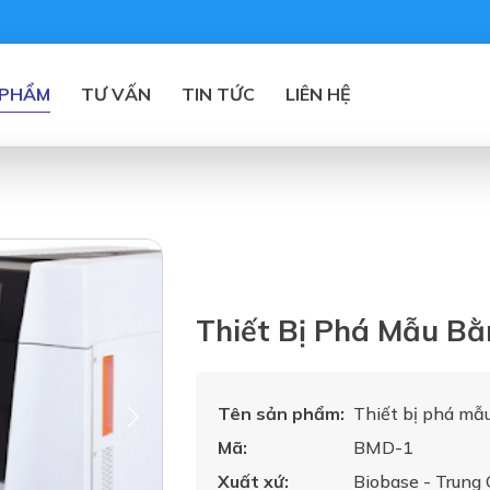
 PHẨM
TƯ VẤN
TIN TỨC
LIÊN HỆ
Thiết Bị Phá Mẫu B
Tên sản phẩm:
Thiết bị phá mẫ
Mã:
BMD-1
Xuất xứ:
Biobase - Trung