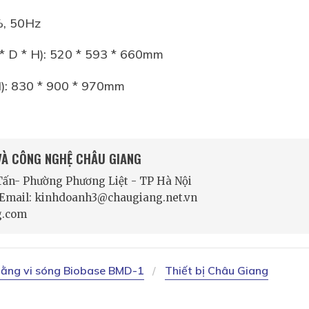
%, 50Hz
 * D * H): 520 * 593 * 660mm
 H): 830 * 900 * 970mm
 VÀ CÔNG NGHỆ CHÂU GIANG
 Tấn- Phường Phương Liệt - TP Hà Nội
- Email: kinhdoanh3@chaugiang.net.vn
g.com
bằng vi sóng Biobase BMD-1
Thiết bị Châu Giang