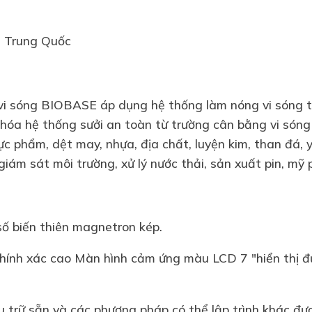
- Trung Quốc
vi sóng BIOBASE
áp dụng hệ thống làm nóng vi sóng 
c hóa hệ thống sưởi an toàn từ trường cân bằng vi són
ực phẩm, dệt may, nhựa, địa chất, luyện kim, than đá, y
giám sát môi trường, xử lý nước thải, sản xuất pin, mỹ p
số biến thiên magnetron kép.
hính xác cao Màn hình cảm ứng màu LCD 7 "hiển thị đ
.
 trữ sẵn và các phương pháp có thể lập trình khác đư