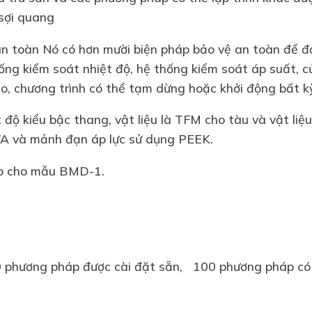
 sợi quang
n toàn Nó có hơn mười biện pháp bảo vệ an toàn để đ
g kiểm soát nhiệt độ, hệ thống kiểm soát áp suất, c
o, chương trình có thể tạm dừng hoặc khởi động bất kỳ
 độ kiểu bậc thang, vật liệu là TFM cho tàu và vật li
FA và mảnh đạn áp lực sử dụng PEEK.
eo cho mẫu BMD-1.
 phương pháp được cài đặt sẵn, 100 phương pháp có t