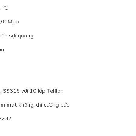
 1 ℃
 0,01Mpa
biến sợi quang
Mpa
: SS316 với 10 lớp Telflon
àm mát không khí cưỡng bức
RS232