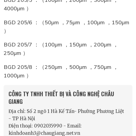
4000µm ）
BGD 205/6 ：（50µm ，75µm ，100µm ，150µm
）
BGD 205/7 ：（100µm ，150µm ，200µm ，
250µm ）
BGD 205/8 ：（250µm ，500µm ，750µm ，
1000µm ）
CÔNG TY TNHH THIẾT BỊ VÀ CÔNG NGHỆ CHÂU
GIANG
Địa chỉ: Số 2 ngõ 1 Hà Kế Tấn- Phường Phương Liệt
- TP Hà Nội
Điện thoại: 0902035990 - Email:
kinhdoanh3@chaugiang.net.vn