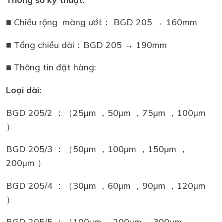
■ Chiều rộng màng ướt： BGD 205 → 160mm
■ Tổng chiều dài：BGD 205 → 190mm
■ Thông tin đặt hàng:
Loại dài:
BGD 205/2 ：（25µm ，50µm ，75µm ，100µm
）
BGD 205/3 ：（50µm ，100µm ，150µm ，
200µm ）
BGD 205/4 ：（30µm ，60µm ，90µm ，120µm
）
BGD 205/5 ：（100µm ，200µm ，300µm ，