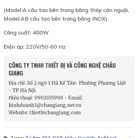
(Model:A cấu tao bên trong bằng thép cán nguội,
Model:AB cấu tạo bên trong bằng INOX)
Công suất: 400W
Điện áp: 220V/50-60 Hz
CÔNG TY TNHH THIẾT BỊ VÀ CÔNG NGHỆ CHÂU
GIANG
Địa chỉ: Số 2 ngõ 1 Hà Kế Tấn- Phường Phương Liệt
- TP Hà Nội
Điện thoại: 0902035990 - Email:
kinhdoanh3@chaugiang.net.vn
Website: thietbichaugiang.com
Tags:
Tủ ấm 303-0AB, Hiệu: Govlab, Xuất xứ: