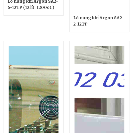
Lò nung khí Argon SA2-
6-12TP (12 lít, 1200oC)
Lò nung khí Argon SA2-
2-12TP