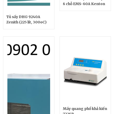
6 chỗ EMS-60A Kenton
Tủ sấy DHG 9240A
Zenith (225 lít, 300oC)
Máy quang phổ khả kiến
722SP