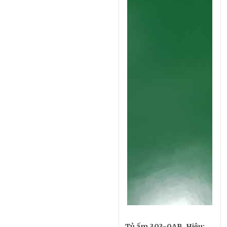
Tủ ấm 303-0AB, Hiệu: