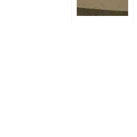
Lò đốt mẫu Saftherm 8
lít, 1200oC STM-8-12