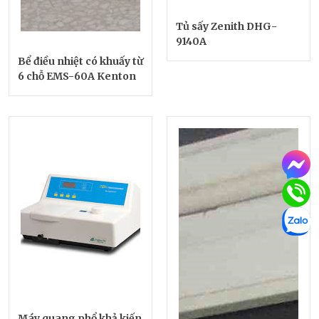
Tủ sấy Zenith DHG-
9140A
Bể điều nhiệt có khuấy từ
6 chỗ EMS-60A Kenton
Máy quang phổ khả kiến