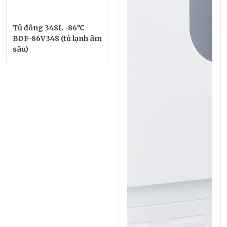
Tủ đông 348L -86℃
BDF-86V348 (tủ lạnh âm
sâu)