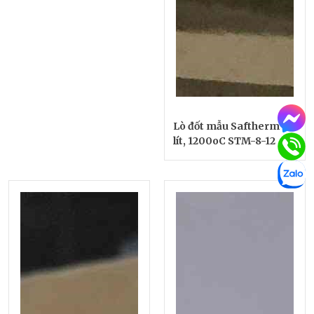
Lò đốt mẫu Saftherm 8
lít, 1200oC STM-8-12