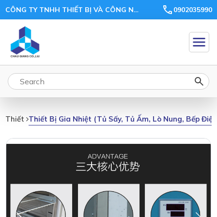
CÔNG TY TNHH THIẾT BỊ VÀ CÔNG NGHỆ CHÂU GIANG
0902035990
Thiết Bị Gia Nhiệt (tủ Sấy, Tủ Ấm, Lò Nung, Bếp Điệ
Thiết Bị