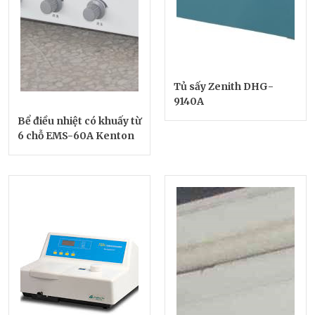
Tủ sấy Zenith DHG-
9140A
Bể điều nhiệt có khuấy từ
6 chỗ EMS-60A Kenton