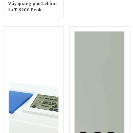
Máy quang phổ 2 chùm
tia T-9200 Peak