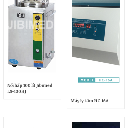
Nồi hấp 100 lít Jibimed
LS-100HJ
Máy ly tâm HC-16A