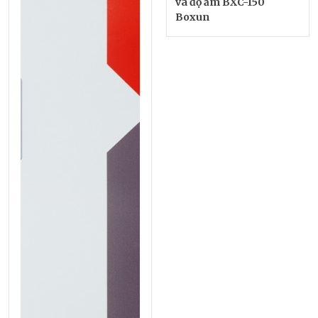
và độ ẩm BXC-150
Boxun