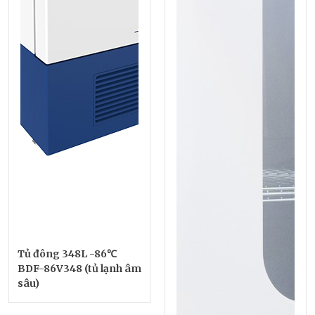
Tủ đông 348L -86℃
BDF-86V348 (tủ lạnh âm
sâu)