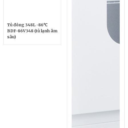
Tủ đông 348L -86℃
BDF-86V348 (tủ lạnh âm
sâu)