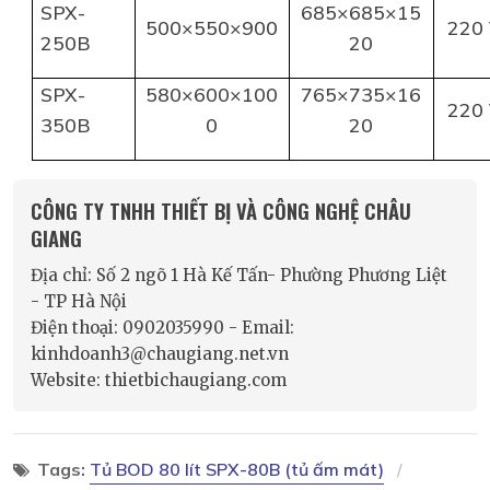
SPX-
685×685×15
500×550×900
220
250B
20
SPX-
580×600×100
765×735×16
220
350B
0
20
CÔNG TY TNHH THIẾT BỊ VÀ CÔNG NGHỆ CHÂU
GIANG
Địa chỉ: Số 2 ngõ 1 Hà Kế Tấn- Phường Phương Liệt
- TP Hà Nội
Điện thoại: 0902035990 - Email:
kinhdoanh3@chaugiang.net.vn
Website: thietbichaugiang.com
Tags:
Tủ BOD 80 lít SPX-80B (tủ ấm mát)