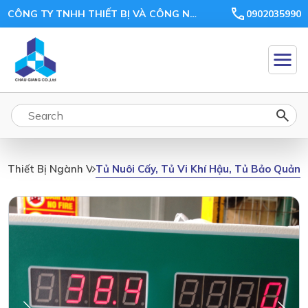
CÔNG TY TNHH THIẾT BỊ VÀ CÔNG NGHỆ CHÂU GIANG
0902035990
Tủ Nuôi Cấy, Tủ Vi Khí Hậu, Tủ Bảo Quản,
Thiết Bị Ngành Vi Sinh, Môi Trường