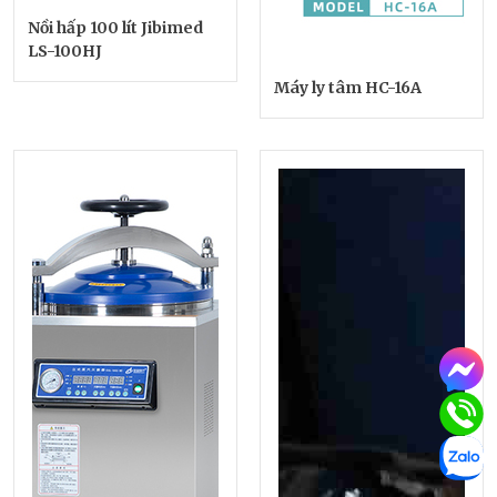
Nồi hấp 100 lít Jibimed
LS-100HJ
Máy ly tâm HC-16A