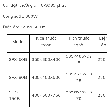
Cài đặt thười gian: 0-9999 phút
Công suất: 300W
Điện áp: 220V/ 50 Hz
Kích thước
Kích thước
Điệ
Model
trong
ngoài
áp
535×485×92
SPX-50B
350×350×400
220
5
585×535×10
SPX-80B
400×400×500
220
25
SPX-
585×635×13
400×500×750
220
150B
70