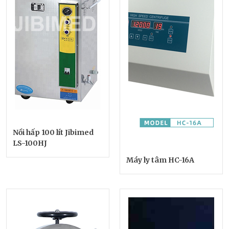
Nồi hấp 100 lít Jibimed
LS-100HJ
Máy ly tâm HC-16A