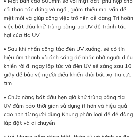
• Mặt bàn cao 800mm so với mặt đất, phù hợp cho
cả thao tác đứng và ngồi, giảm thiểu mọi vấn đề
mệt mỏi và giúp công việc trở nên dễ dàng Trì hoãn
việc bắt đầu khử trùng bằng tia UV để tránh tác
hại của tia UV
• Sau khi nhấn công tắc đèn UV xuống, sẽ có tín
hiệu âm thanh và ánh sáng để nhắc nhở người điều
khiển rời đi ngay lập tức và đèn UV sẽ sáng sau 10
giây để bảo vệ người điều khiển khỏi bức xạ tia cực
tím
• Chức năng bắt đầu hẹn giờ khử trùng bằng tia
UV đảm bảo thời gian sử dụng ít hơn và hiệu quả
cao hơn từ người dùng Khung phân loại để dễ dàng
lắp đặt và di chuyển
• Với khung gầm riêng biệt, thân tủ và bánh xe đa