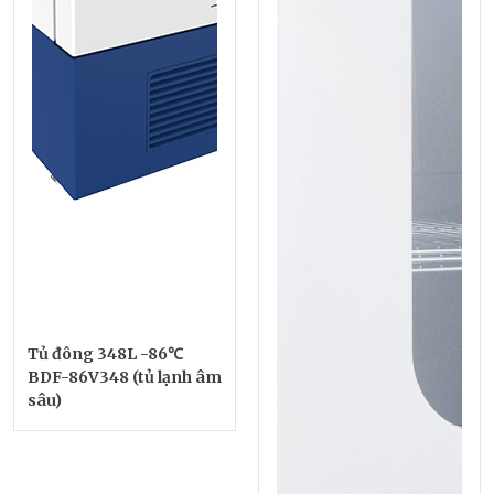
Tủ đông 348L -86℃
BDF-86V348 (tủ lạnh âm
sâu)