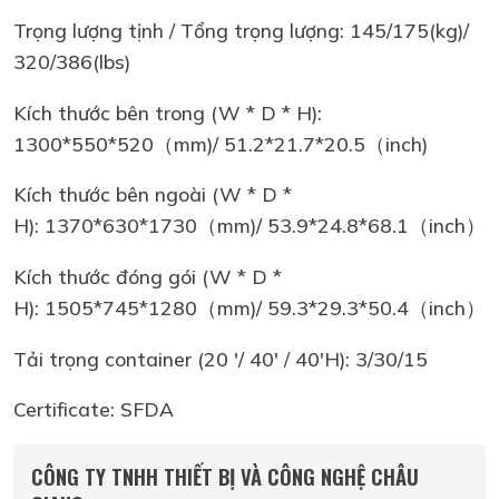
Trọng lượng tịnh / Tổng trọng lượng: 145/175(kg)/
320/386(lbs)
Kích thước bên trong (W * D * H):
1300*550*520（mm)/ 51.2*21.7*20.5（inch)
Kích thước bên ngoài (W * D *
H): 1370*630*1730（mm)/ 53.9*24.8*68.1（inch）
Kích thước đóng gói (W * D *
H): 1505*745*1280（mm)/ 59.3*29.3*50.4（inch）
Tải trọng container (20 '/ 40' / 40'H): 3/30/15
Certificate: SFDA
CÔNG TY TNHH THIẾT BỊ VÀ CÔNG NGHỆ CHÂU