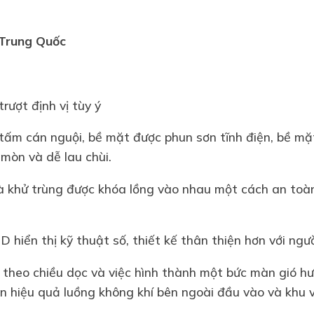
Trung Quốc
rượt định vị tùy ý
tấm cán nguội, bề mặt được phun sơn tĩnh điện, bề mặt
mòn và dễ lau chùi.
à khử trùng được khóa lồng vào nhau một cách an toàn
CD hiển thị kỹ thuật số, thiết kế thân thiện hơn với ng
theo chiều dọc và việc hình thành một bức màn gió h
n hiệu quả luồng không khí bên ngoài đầu vào và khu 