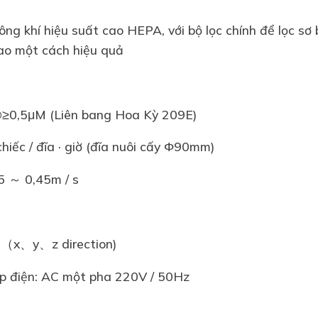
ông khí hiệu suất cao HEPA, với bộ lọc chính để lọc sơ 
cao một cách hiệu quả
@≥0,5μM (Liên bang Hoa Kỳ 209E)
chiếc / đĩa · giờ (đĩa nuôi cấy Φ90mm)
25 ～ 0,45m / s
μM（x、y、z direction)
p điện: AC một pha 220V / 50Hz