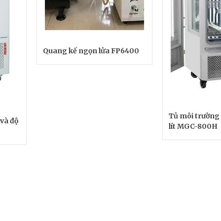
Quang kế ngọn lửa FP6400
Tủ môi trường
 và độ
lít MGC-800H