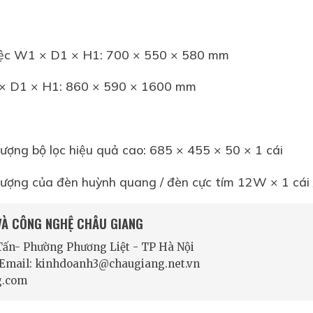
việc W1 × D1 × H1: 700 × 550 × 580 mm
 × D1 × H1: 860 × 590 × 1600 mm
ượng bộ lọc hiệu quả cao: 685 × 455 × 50 × 1 cái
lượng của đèn huỳnh quang / đèn cực tím 12W × 1 cái
 VÀ CÔNG NGHỆ CHÂU GIANG
 Tấn- Phường Phương Liệt - TP Hà Nội
- Email: kinhdoanh3@chaugiang.net.vn
g.com