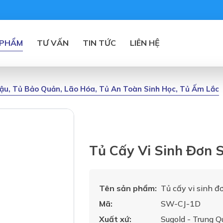
 PHẨM
TƯ VẤN
TIN TỨC
LIÊN HỆ
 Hậu, Tủ Bảo Quản, Lão Hóa, Tủ An Toàn Sinh Học, Tủ Ấm Lắc
Tủ Cấy Vi Sinh Đơn
Tên sản phẩm:
Tủ cấy vi sinh 
Mã:
SW-CJ-1D
Xuất xứ:
Sugold - Trung Q