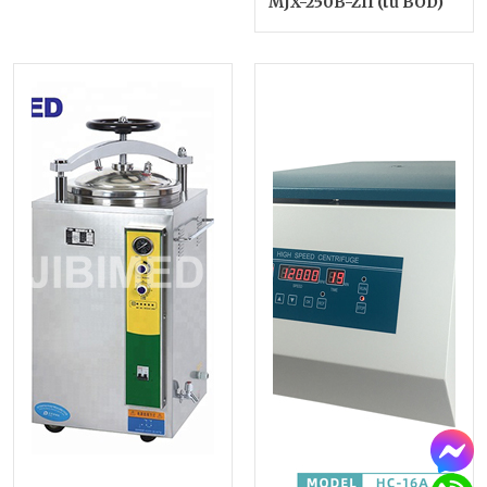
MJX-250B-ZII (tủ BOD)