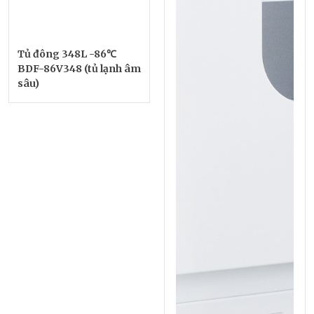
Tủ đông 348L -86℃
BDF-86V348 (tủ lạnh âm
sâu)