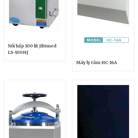
Nồi hấp 100 lít Jibimed
LS-100HJ
Máy ly tâm HC-16A