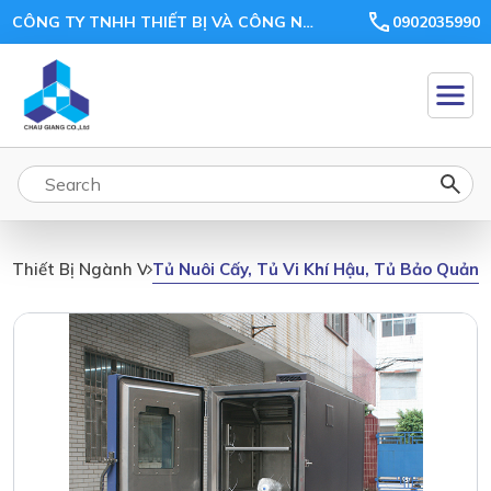
CÔNG TY TNHH THIẾT BỊ VÀ CÔNG NGHỆ CHÂU GIANG
0902035990
Tủ Nuôi Cấy, Tủ Vi Khí Hậu, Tủ Bảo Quản,
Thiết Bị Ngành Vi Sinh, Môi Trường