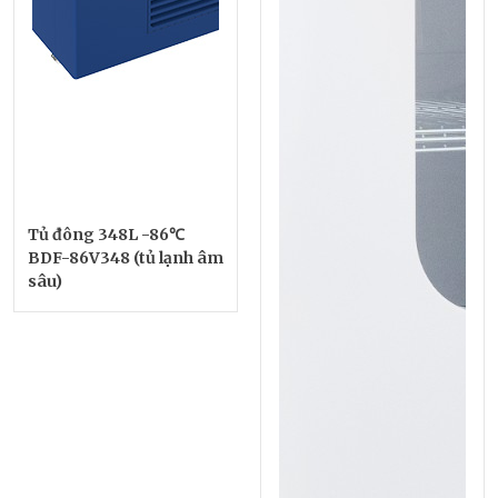
Tủ đông 348L -86℃
BDF-86V348 (tủ lạnh âm
sâu)