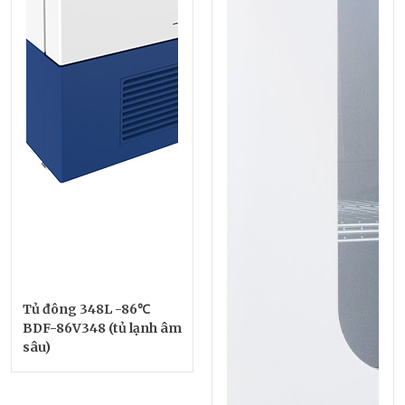
Tủ đông 348L -86℃
BDF-86V348 (tủ lạnh âm
sâu)