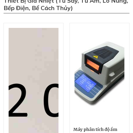
Thiết Bị Gia Nhiệt (tủ Sấy, Tủ Ấm, Lò Nung,
Bếp Điện, Bể Cách Thủy)
Máy phân tích độ ẩm