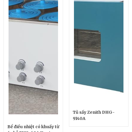
Tủ sấy Zenith DHG-
9140A
Bể điều nhiệt có khuấy từ