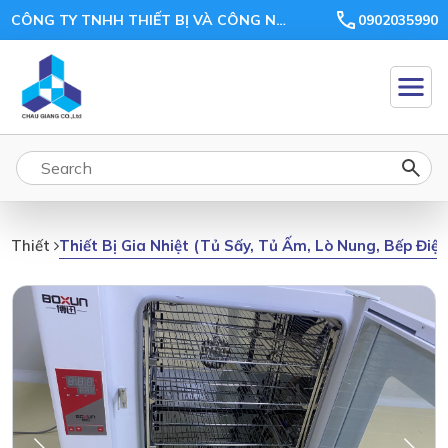
CÔNG TY TNHH THIẾT BỊ VÀ CÔNG NGHỆ CHÂU GIANG
0902035990
Thiết Bị Gia Nhiệt (tủ Sấy, Tủ Ấm, Lò Nung, Bếp Điệ
Thiết Bị