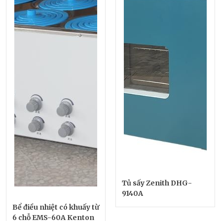
Tủ sấy Zenith DHG-
9140A
Bể điều nhiệt có khuấy từ
6 chỗ EMS-60A Kenton