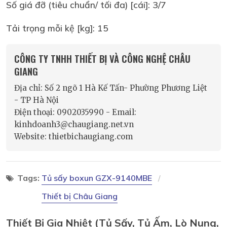
Số giá đỡ (tiêu chuẩn/ tối đa) [cái]: 3/7
Tải trọng mỗi kệ [kg]: 15
CÔNG TY TNHH THIẾT BỊ VÀ CÔNG NGHỆ CHÂU
GIANG
Địa chỉ: Số 2 ngõ 1 Hà Kế Tấn- Phường Phương Liệt
- TP Hà Nội
Điện thoại: 0902035990 - Email:
kinhdoanh3@chaugiang.net.vn
Website: thietbichaugiang.com
Tags:
Tủ sấy boxun GZX-9140MBE
Thiết bị Châu Giang
Thiết Bị Gia Nhiệt (tủ Sấy, Tủ Ấm, Lò Nung,