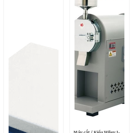
Máy cắt / Kiểu Wiley J-