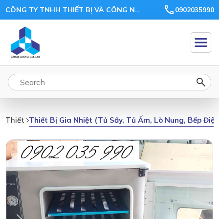
CÔNG TY TNHH THIẾT BỊ VÀ CÔNG NGHỆ CHÂU GIANG
0902035990
Thiết Bị Gia Nhiệt (tủ Sấy, Tủ Ấm, Lò Nung, Bếp Điệ
Thiết Bị