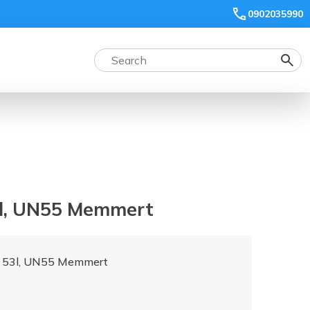
0902035990
3l, UN55 Memmert
h 53l, UN55 Memmert