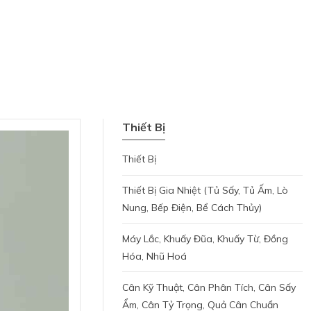
Thiết Bị
Thiết Bị
Thiết Bị Gia Nhiệt (tủ Sấy, Tủ Ấm, Lò
Nung, Bếp Điện, Bể Cách Thủy)
Máy Lắc, Khuấy Đũa, Khuấy Từ, Đồng
Hóa, Nhũ Hoá
Cân Kỹ Thuật, Cân Phân Tích, Cân Sấy
Ẩm, Cân Tỷ Trọng, Quả Cân Chuẩn