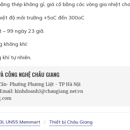
ằng thép không gỉ, giá cố bằng các vòng gia nhiệt cho
 nhiệt độ môi trường +5oC đến 300oC
t – 99 ngày 23 giờ.
g không khí:
 khí tự nhiên.
 VÀ CÔNG NGHỆ CHÂU GIANG
 Tấn- Phường Phương Liệt - TP Hà Nội
- Email: kinhdoanh3@chaugiang.net.vn
g.com
53l, UN55 Memmert
Thiết bị Châu Giang