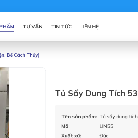
 PHẨM
TƯ VẤN
TIN TỨC
LIÊN HỆ
iện, Bể Cách Thủy)
Tủ Sấy Dung Tích 5
Tên sản phẩm:
Tủ sấy dung tíc
Mã:
UN55
Xuất xứ:
Đức