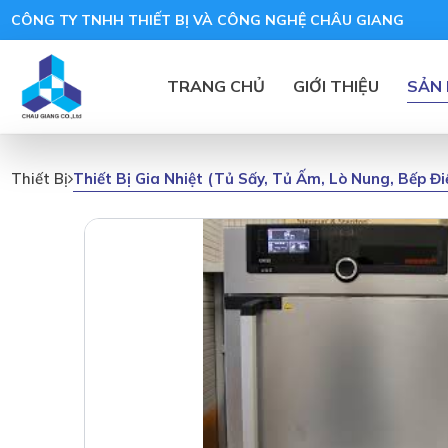
CÔNG TY TNHH THIẾT BỊ VÀ CÔNG NGHỆ CHÂU GIANG
TRANG CHỦ
GIỚI THIỆU
SẢN
Thiết Bị Gia Nhiệt (tủ Sấy, Tủ Ấm, Lò Nung, Bếp Đ
Thiết Bị