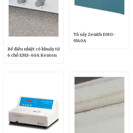
Tủ sấy Zenith DHG-
9140A
Bể điều nhiệt có khuấy từ
6 chỗ EMS-60A Kenton