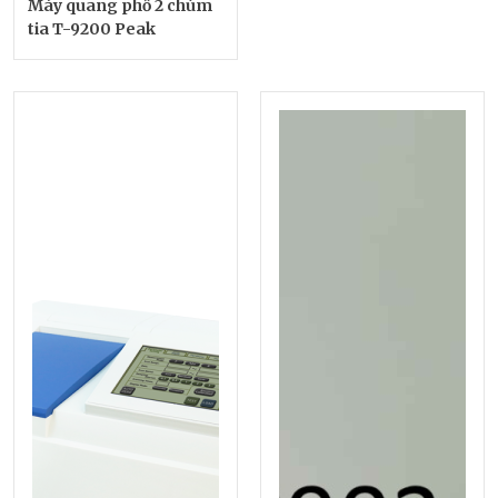
Máy quang phổ 2 chùm
tia T-9200 Peak