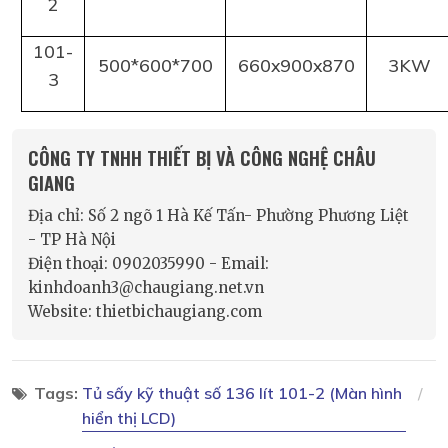
2
101-
500*600*700
660x900x870
3KW
3
CÔNG TY TNHH THIẾT BỊ VÀ CÔNG NGHỆ CHÂU
GIANG
Địa chỉ: Số 2 ngõ 1 Hà Kế Tấn- Phường Phương Liệt
- TP Hà Nội
Điện thoại: 0902035990 - Email:
kinhdoanh3@chaugiang.net.vn
Website: thietbichaugiang.com
Tags:
Tủ sấy kỹ thuật số 136 lít 101-2 (Màn hình
hiển thị LCD)