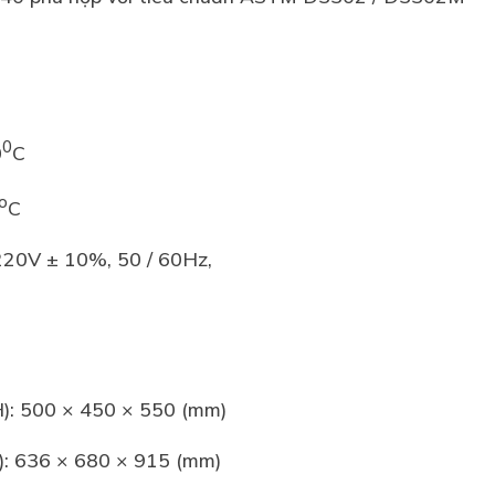
0
0
C
o
C
220V ± 10%, 50 / 60Hz,
): 500 × 450 × 550 (mm)
): 636 × 680 × 915 (mm)