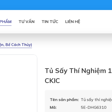
 PHẨM
TƯ VẤN
TIN TỨC
LIÊN HỆ
iện, Bể Cách Thủy)
Tủ Sấy Thí Nghiệm 
CKIC
Tên sản phẩm:
Tủ sấy thí nghi
Mã:
5E-DHG6310