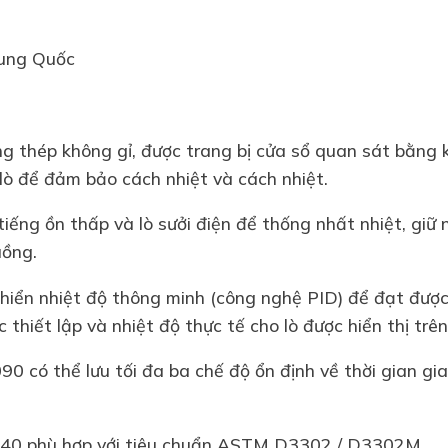
rung Quốc
ng thép không gỉ, được trang bị cửa sổ quan sát bằng 
lò để đảm bảo cách nhiệt và cách nhiệt.
tiếng ồn thấp và lò sưởi điện để thống nhất nhiệt, giữ 
uồng.
 khiển nhiệt độ thông minh (công nghệ PID) để đạt đư
ác thiết lập và nhiệt độ thực tế cho lò được hiển thị tr
 có thể lưu tối đa ba chế độ ổn định về thời gian gia
40 phù hợp với tiêu chuẩn ASTM D3302 / D3302M