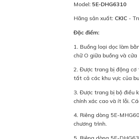
Model:
5E-DHG6310
Hãng sản xuất:
CKIC
- T
Đặc điểm:
1. Buồng loại dọc làm bằ
chữ O giữa buồng và cửa 
2. Được trang bị động cơ 
tất cả các khu vực của b
3. Được trang bị bộ điều
chính xác cao và ít lỗi. C
4. Riêng dòng 5E-MHG6090
chương trình.
5. Riêng dòng 5E-DHG63