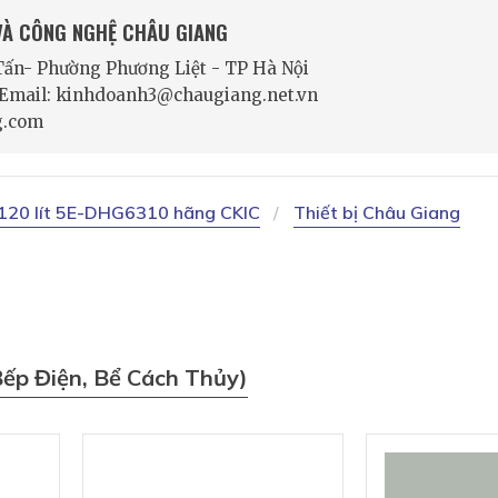
 VÀ CÔNG NGHỆ CHÂU GIANG
 Tấn- Phường Phương Liệt - TP Hà Nội
- Email: kinhdoanh3@chaugiang.net.vn
g.com
 120 lít 5E-DHG6310 hãng CKIC
Thiết bị Châu Giang
Bếp Điện, Bể Cách Thủy)