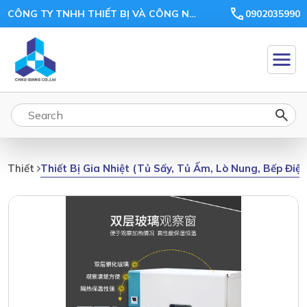
CÔNG TY TNHH THIẾT BỊ VÀ CÔNG NGHỆ CHÂU GIANG
0902035990
Thiết Bị Gia Nhiệt (tủ Sấy, Tủ Ấm, Lò Nung, Bếp Điệ
Thiết Bị