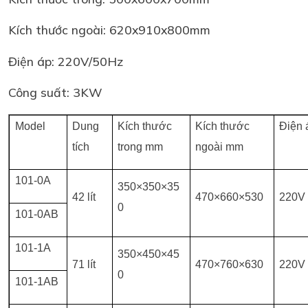
Kích thước ngoài: 620x910x800mm
Điện áp: 220V/50Hz
Công suất: 3KW
Model
Dung
Kích thước
Kích thước
Điện 
tích
trong mm
ngoài mm
101-0A
350×350×35
42 lít
470×660×530
220V
0
101-0AB
101-1A
350×450×45
71 lít
470×760×630
220V
0
101-1AB