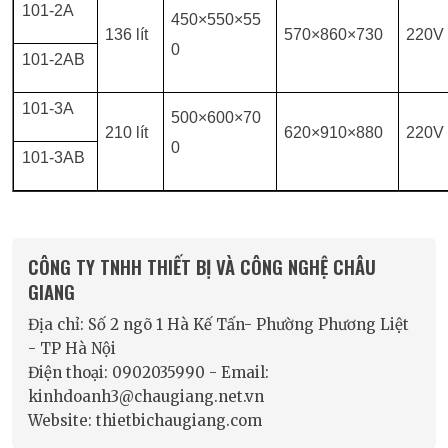
101-2A
450×550×55
136 lít
570×860×730
220V
0
101-2AB
101-3A
500×600×70
210 lít
620×910×880
220V
0
101-3AB
CÔNG TY TNHH THIẾT BỊ VÀ CÔNG NGHỆ CHÂU
GIANG
Địa chỉ: Số 2 ngõ 1 Hà Kế Tấn- Phường Phương Liệt
- TP Hà Nội
Điện thoại: 0902035990 - Email:
kinhdoanh3@chaugiang.net.vn
Website: thietbichaugiang.com