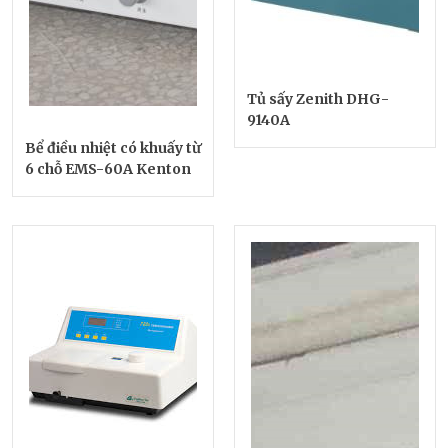
Tủ sấy Zenith DHG-
9140A
Bể điều nhiệt có khuấy từ
6 chỗ EMS-60A Kenton