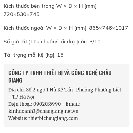
Kích thước bên trong W × D × H [mm]:
720×530×745
Kích thước ngoài W × D × H [mm]: 865×746×1017
Số giá đỡ (tiêu chuẩn/ tối đa) [cái]: 3/10
Tải trọng mỗi kệ [kg]: 15
CÔNG TY TNHH THIẾT BỊ VÀ CÔNG NGHỆ CHÂU
GIANG
Địa chỉ: Số 2 ngõ 1 Hà Kế Tấn- Phường Phương Liệt
- TP Hà Nội
Điện thoại: 0902035990 - Email:
kinhdoanh3@chaugiang.net.vn
Website: thietbichaugiang.com