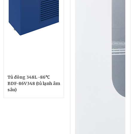
Tủ đông 348L -86℃
BDF-86V348 (tủ lạnh âm
sâu)