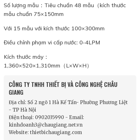
Số lượng mẫu：Tiêu chuẩn 48 mẫu（kích thước
mẫu chuẩn 75×150mm
Với 15 mẫu với kích thước 100×300mm
Điều chỉnh phạm vi cấp nước: 0-4LPM
Kích thước máy：
1,360×520×1,310mm（L×W×H）
CÔNG TY TNHH THIẾT BỊ VÀ CÔNG NGHỆ CHÂU
GIANG
Địa chỉ: Số 2 ngõ 1 Hà Kế Tấn- Phường Phương Liệt
- TP Hà Nội
Điện thoại: 0902035990 - Email:
kinhdoanh3@chaugiang.net.vn
Website: thietbichaugiang.com