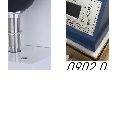
Máy kiểm tra độ bền nổ
của giấy và bìa sóng QD-
3005C
Máy đo độ sáng XT-48B