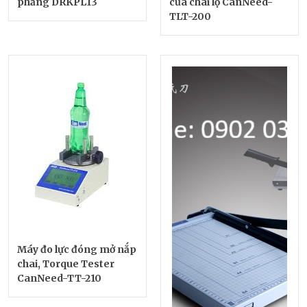
phẳng DRKPL13
của chai lọ CanNeed-
TLT-200
Máy đo lực đóng mở nắp
chai, Torque Tester
CanNeed-TT-210