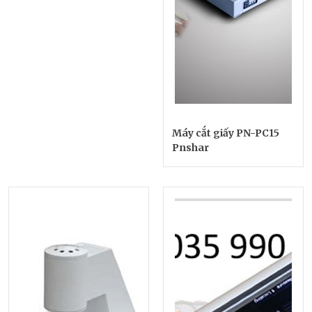
Máy cắt giấy PN-PC15
Pnshar