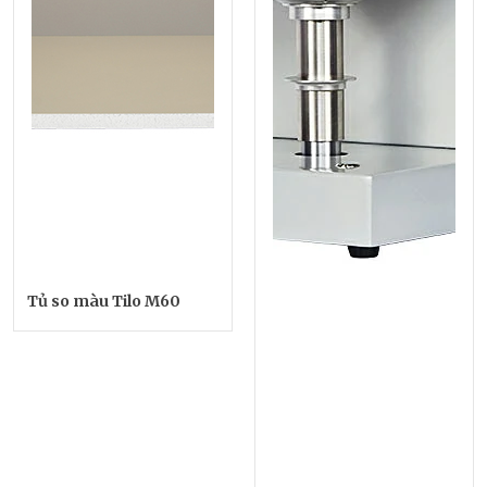
Tủ so màu Tilo M60