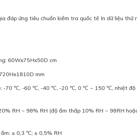
ia đáp ứng tiêu chuẩn kiểm tra quốc tế In dữ liệu th
rong: 60Wx75Hx50D cm
x1720Hx1810D mm
ộ: -70 ℃, -60 ℃, -40 ℃, -20 ℃, 0 ℃ ~ 150 ℃, nhiệt độ
: 20% RH ~ 98% RH (độ ẩm thấp 10% RH ~ 98RH ho
ộ ẩm: ± 0,3 ℃; ± 0,5% RH