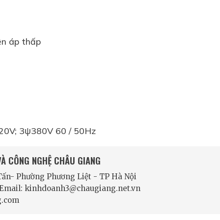
iện áp thấp
220V; 3ψ380V 60 / 50Hz
 VÀ CÔNG NGHỆ CHÂU GIANG
 Tấn- Phường Phương Liệt - TP Hà Nội
- Email: kinhdoanh3@chaugiang.net.vn
g.com