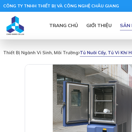
CÔNG TY TNHH THIẾT BỊ VÀ CÔNG NGHỆ CHÂU GIANG
TRANG CHỦ
GIỚI THIỆU
SẢN
Tủ Nuôi Cấy, Tủ Vi Khí
Thiết Bị Ngành Vi Sinh, Môi Trường