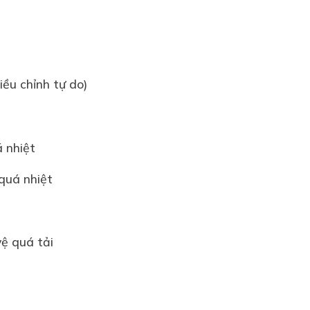
:
iều chỉnh tự do)
á nhiệt
quá nhiệt
vệ quá tải