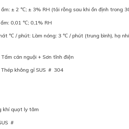
 ẩm: ± 2 ℃; ± 3% RH (tải rỗng sau khi ổn định trong 3
ộ ẩm: 0,01 ℃; 0,1% RH
t ℃ / phút: Làm nóng: 3 ℃ / phút (trung bình), hạ nhi
: Tấm cán nguội + Sơn tĩnh điện
g: Thép không gỉ SUS ＃ 304
 khí quạt ly tâm
 SUS ＃