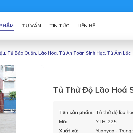
 PHẨM
TƯ VẤN
TIN TỨC
LIÊN HỆ
 Hậu, Tủ Bảo Quản, Lão Hóa, Tủ An Toàn Sinh Học, Tủ Ấm Lắc
Tủ Thử Độ Lão Hoá 
Tên sản phẩm:
Tủ thử độ lão h
Mã:
YTH-225
Xuất xứ:
Yuanyao - Trung