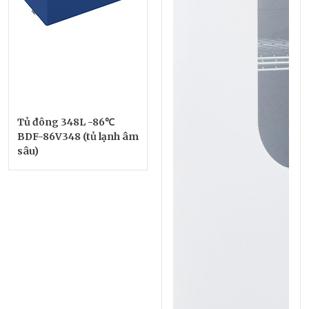
Tủ đông 348L -86℃
BDF-86V348 (tủ lạnh âm
sâu)