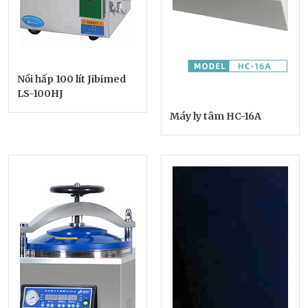
Nồi hấp 100 lít Jibimed
LS-100HJ
Máy ly tâm HC-16A