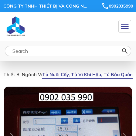
CÔNG TY TNHH THIẾT BỊ VÀ CÔNG NGHỆ CHÂU GIANG
0902035990
Tủ Nuôi Cấy, Tủ Vi Khí Hậu, Tủ Bảo Quản,
Thiết Bị Ngành Vi Sinh, Môi Trường