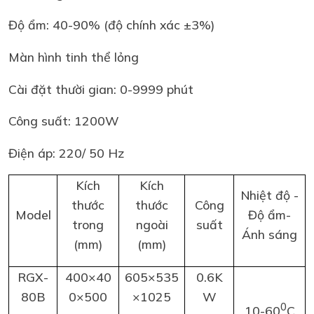
Độ ẩm: 40-90% (độ chính xác ±3%)
Màn hình tinh thể lỏng
Cài đặt thười gian: 0-9999 phút
Công suất: 1200W
Điện áp: 220/ 50 Hz
Kích
Kích
Nhiệt độ -
thước
thước
Công
Model
Độ ẩm-
trong
ngoài
suất
Ánh sáng
(mm)
(mm)
RGX-
400×40
605×535
0.6K
80B
0×500
×1025
W
0
10-60
C