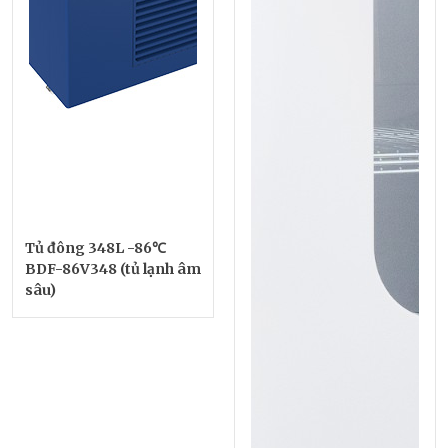
Tủ đông 348L -86℃
BDF-86V348 (tủ lạnh âm
sâu)