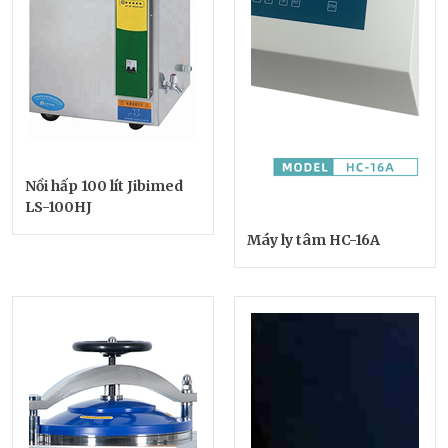
Nồi hấp 100 lít Jibimed
LS-100HJ
Máy ly tâm HC-16A