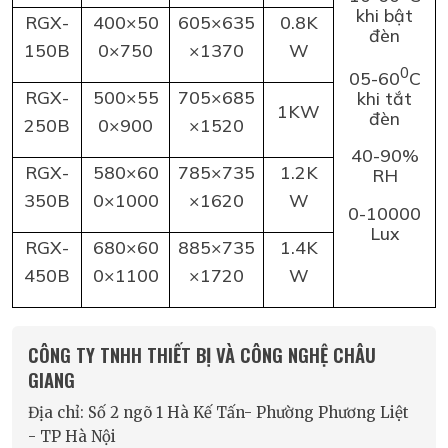
khi bật
RGX-
400×50
605×635
0.8K
đèn
150B
0×750
×1370
W
0
05-60
C
RGX-
500×55
705×685
khi tắt
1KW
đèn
250B
0×900
×1520
40-90%
RGX-
580×60
785×735
1.2K
RH
350B
0×1000
×1620
W
0-10000
Lux
RGX-
680×60
885×735
1.4K
450B
0×1100
×1720
W
CÔNG TY TNHH THIẾT BỊ VÀ CÔNG NGHỆ CHÂU
GIANG
Địa chỉ: Số 2 ngõ 1 Hà Kế Tấn- Phường Phương Liệt
- TP Hà Nội