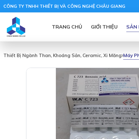
CÔNG TY TNHH THIẾT BỊ VÀ CÔNG NGHỆ CHÂU GIANG
TRANG CHỦ
GIỚI THIỆU
SẢN
Máy Ph
Thiết Bị Ngành Than, Khoáng Sản, Ceramic, Xi Măng