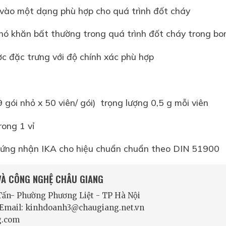
 vào một dạng phù hợp cho quá trình đốt cháy
hó khăn bất thường trong quá trình đốt cháy trong b
ược đặc trưng với độ chính xác phù hợp
 gói nhỏ x 50 viên/ gói) trọng lượng 0,5 g mỗi viên
rong 1 vỉ
chứng nhận IKA cho hiệu chuẩn chuẩn theo DIN 51900
 VÀ CÔNG NGHỆ CHÂU GIANG
 Tấn- Phường Phương Liệt - TP Hà Nội
- Email: kinhdoanh3@chaugiang.net.vn
g.com