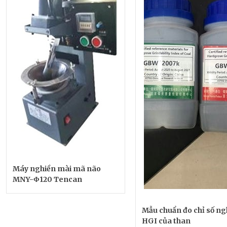
Máy nghiền mài mã não
MNY-Φ120 Tencan
Mẫu chuẩn đo chỉ số ng
HGI của than